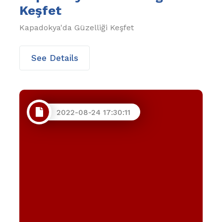
Keşfet
Kapadokya'da Güzelliği Keşfet
See Details
2022-08-24 17:30:11