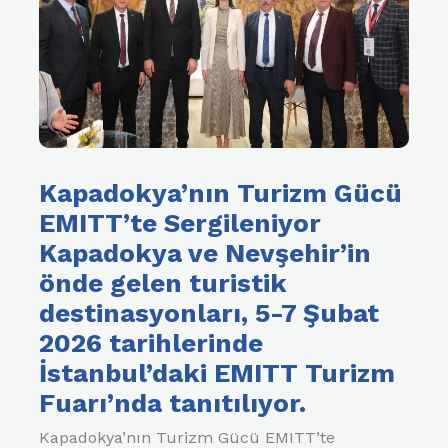
Kapadokya’nın Turizm Gücü
EMITT’te Sergileniyor
Kapadokya ve Nevşehir’in
önde gelen turistik
destinasyonları, 5-7 Şubat
2026 tarihlerinde
İstanbul’daki EMITT Turizm
Fuarı’nda tanıtılıyor.
Kapadokya’nın Turizm Gücü EMITT’te