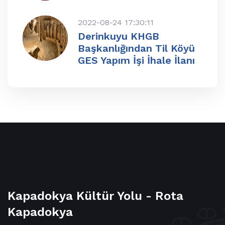
2022-08-24 17:30:11
Derinkuyu KHGB
Başkanlığından Til Köyü
GES Yapım İşi İhale İlanı
Kapadokya Kültür Yolu - Rota
Kapadokya