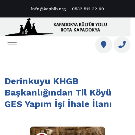
info@kaphib.org
0532 512 32 69
Derinkuyu KHGB
Başkanlığından Til Köyü
GES Yapım İşi İhale İlanı