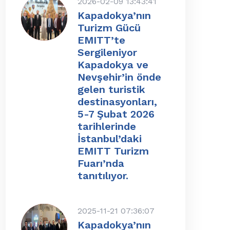
2026-02-09 13:43:41
Kapadokya’nın
Turizm Gücü
EMITT’te
Sergileniyor
Kapadokya ve
Nevşehir’in önde
gelen turistik
destinasyonları,
5-7 Şubat 2026
tarihlerinde
İstanbul’daki
EMITT Turizm
Fuarı’nda
tanıtılıyor.
2025-11-21 07:36:07
Kapadokya’nın