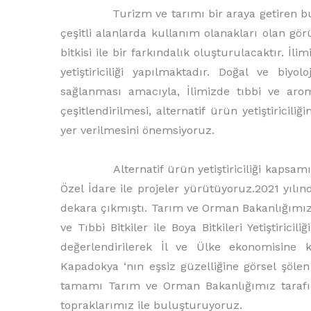
Turizm ve tarımı bir araya getiren bu proje
çeşitli alanlarda kullanım olanakları olan gö
bitkisi ile bir farkındalık oluşturulacaktır. İ
yetiştiriciliği yapılmaktadır. Doğal ve biy
sağlanması amacıyla, İlimizde tıbbi ve aromat
çeşitlendirilmesi, alternatif ürün yetiştiricili
yer verilmesini önemsiyoruz.
Alternatif ürün yetiştiriciliği kapsamında
Özel İdare ile projeler yürütüyoruz.2021 yılı
dekara çıkmıştı. Tarım ve Orman Bakanlığımız
ve Tıbbi Bitkiler ile Boya Bitkileri Yetiştiricili
değerlendirilerek İl ve Ülke ekonomisine 
Kapadokya ‘nın eşsiz güzelliğine görsel şöle
tamamı Tarım ve Orman Bakanlığımız tarafın
topraklarımız ile buluşturuyoruz.