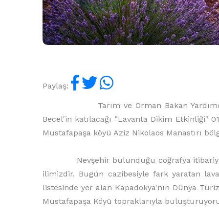
Paylaş:
Tarım ve Orman Bakan Yardımcısı Ebube
Becel'in katılacağı "Lavanta Dikim Etkinliği"
Mustafapaşa köyü Aziz Nikolaos Manastırı bölge
Nevşehir bulunduğu coğrafya itibariyle tur
ilimizdir. Bugün cazibesiyle fark yaratan la
listesinde yer alan Kapadokya'nın Dünya Turi
Mustafapaşa Köyü topraklarıyla buluşturuyor