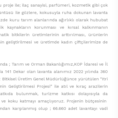
 ile; ilaç sanayisi, parfümeri, kozmetik gibi çok
rüntüsü ile gözlere, kokusuyla ruha dokunan lavanta
limizde kuru tarım alanlarında ağırlıklı olarak hububat
olojik kaynakların korunması ve kırsal kalkınmanın
ik bitkilerin üretimlerinin arttırılması, ürünlerin
ğinin geliştirilmesi ve üretimde kadın çiftçilerimize de
 ; Tarım ve Orman Bakanlığımız,KOP İdaresi ve İl
nda 141 Dekar olan lavanta alanımız 2022 yılında 360
 Bitkisel Üretim Genel Müdürlüğünce yürütülen “Itri
ğinin Geliştirilmesi Projesi” ile atıl ve kıraç arazilerin
katkıda bulunmak, turizme katkısı dolayısıyla da
n ve koku katmayı amaçlıyoruz. Projenin bütçesinin
dan karşılanmış olup ; 66.660 adet lavantayı vadi