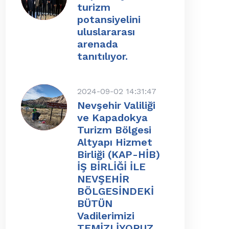
turizm
potansiyelini
uluslararası
arenada
tanıtılıyor.
2024-09-02 14:31:47
Nevşehir Valiliği
ve Kapadokya
Turizm Bölgesi
Altyapı Hizmet
Birliği (KAP-HİB)
İŞ BİRLİĞİ İLE
NEVŞEHİR
BÖLGESİNDEKİ
BÜTÜN
Vadilerimizi
TEMİZLİYORUZ