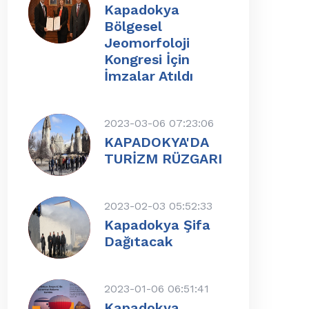
Kapadokya
Bölgesel
Jeomorfoloji
Kongresi İçin
İmzalar Atıldı
2023-03-06 07:23:06
KAPADOKYA'DA
TURİZM RÜZGARI
2023-02-03 05:52:33
Kapadokya Şifa
Dağıtacak
2023-01-06 06:51:41
Kapadokya