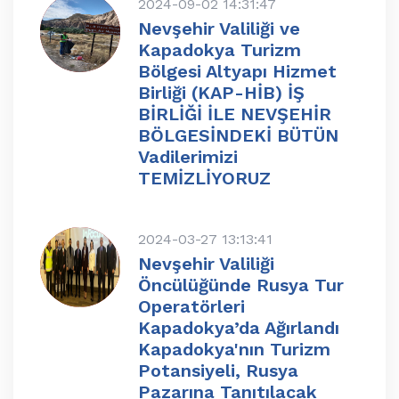
2024-09-02 14:31:47
Nevşehir Valiliği ve
Kapadokya Turizm
Bölgesi Altyapı Hizmet
Birliği (KAP-HİB) İŞ
BİRLİĞİ İLE NEVŞEHİR
BÖLGESİNDEKİ BÜTÜN
Vadilerimizi
TEMİZLİYORUZ
2024-03-27 13:13:41
Nevşehir Valiliği
Öncülüğünde Rusya Tur
Operatörleri
Kapadokya’da Ağırlandı
Kapadokya'nın Turizm
Potansiyeli, Rusya
Pazarına Tanıtılacak