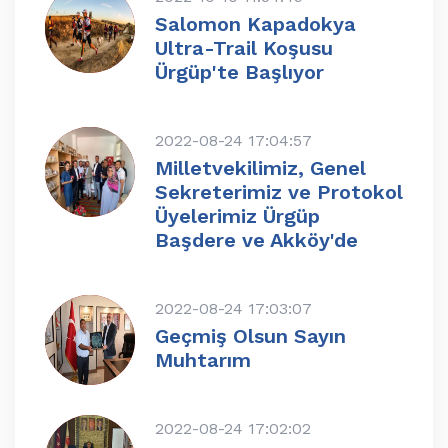
Salomon Kapadokya
Ultra-Trail Koşusu
Ürgüp'te Başlıyor
2022-08-24 17:04:57
Milletvekilimiz, Genel
Sekreterimiz ve Protokol
Üyelerimiz Ürgüp
Başdere ve Akköy'de
2022-08-24 17:03:07
Geçmiş Olsun Sayın
Muhtarım
2022-08-24 17:02:02