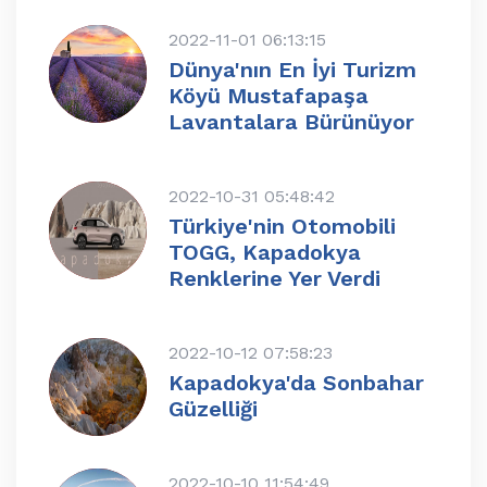
2022-11-01 06:13:15
Dünya'nın En İyi Turizm
Köyü Mustafapaşa
Lavantalara Bürünüyor
2022-10-31 05:48:42
Türkiye'nin Otomobili
TOGG, Kapadokya
Renklerine Yer Verdi
2022-10-12 07:58:23
Kapadokya'da Sonbahar
Güzelliği
2022-10-10 11:54:49