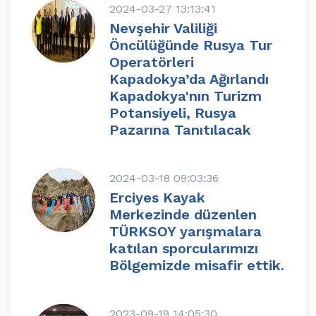
2024-03-27 13:13:41
Nevşehir Valiliği
Öncülüğünde Rusya Tur
Operatörleri
Kapadokya’da Ağırlandı
Kapadokya'nın Turizm
Potansiyeli, Rusya
Pazarına Tanıtılacak
2024-03-18 09:03:36
Erciyes Kayak
Merkezinde düzenlen
TÜRKSOY yarışmalara
katılan sporcularımızı
Bölgemizde misafir ettik.
2023-09-19 14:05:30