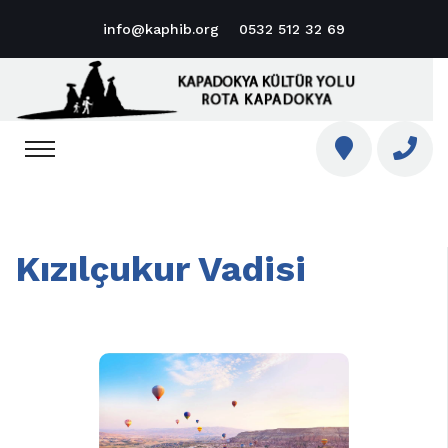
info@kaphib.org
0532 512 32 69
Kızılçukur Vadisi