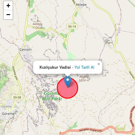
+
−
×
Kızılçukur Vadisi
-
Yol Tarifi Al