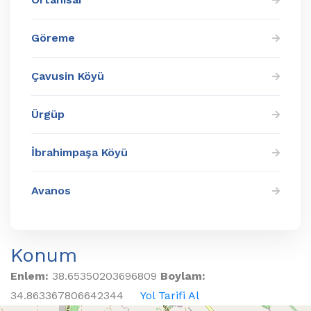
Göreme
Çavusin Köyü
Ürgüp
İbrahimpaşa Köyü
Avanos
Konum
Enlem:
38.65350203696809
Boylam:
34.863367806642344
Yol Tarifi Al