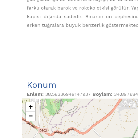
farklı olarak barok ve rokoko etkisi görülür. 
kapısı dışında sadedir. Binanın ön cephesi
erken tuğralara büyük benzerlik göstermekted
Konum
Enlem:
38.58336949147937
Boylam:
34.8976
+
−