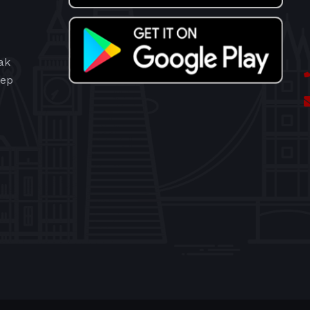
ak
hep
u