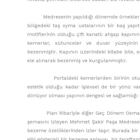
Medresenin yapıldığı dönemde örneklerine a
bölgedeki taş oyma ustalarının bir baş yapıt
motiflerinin olduğu çift kanatlı ahşap kapını
kemerler, sütunceler ve duvar yüzeyinin
bezenmiştir. Kapının üzerindeki kitabe bile,
ele alınarak bezenmiş ve kurgulanmıştır.
Portaldeki kemerlerden birinin oturduğu
estetik olduğu kadar işlevsel de bir yönü v
dönüyor olması yapının dengesi ve sağlamlığı 
Plan itibariyle diğer Geç Dönem Osmanlı M
şemasını izleyen Mehmet Şakir Paşa Medresesi
bezeme özelliklerinden izler taşır. Burada bir
gibi gösterişli bir bezeme anlayışı, bir taraft