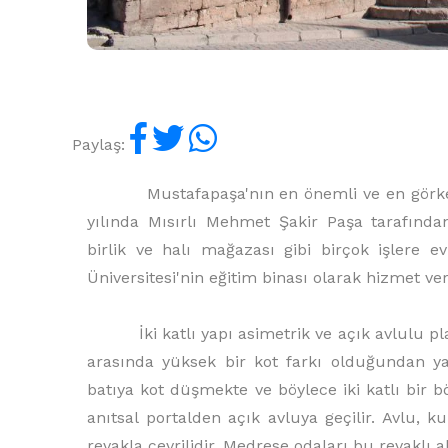
Paylaş:
Mustafapaşa'nın en önemli ve en görkemli 
yılında Mısırlı Mehmet Şakir Paşa tarafından
birlik ve halı mağazası gibi birçok işlere 
Üniversitesi'nin eğitim binası olarak hizmet ver
İki katlı yapı asimetrik ve açık avlulu pla
arasında yüksek bir kot farkı olduğundan ya
batıya kot düşmekte ve böylece iki katlı bir
anıtsal portalden açık avluya geçilir. Avlu,
revakla çevrilidir. Medrese odaları bu revaklı al