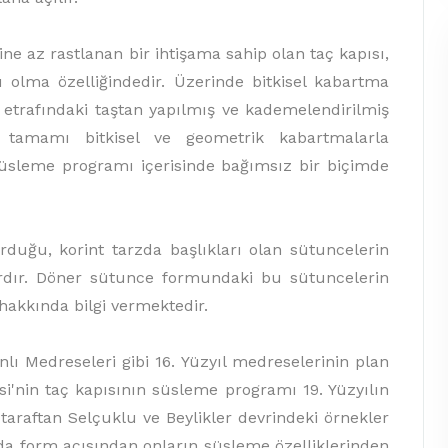
z rastlanan bir ihtişama sahip olan taç kapısı,
ı olma özelliğindedir. Üzerinde bitkisel kabartma
n etrafındaki taştan yapılmış ve kademelendirilmiş
 tamamı bitkisel ve geometrik kabartmalarla
 süsleme programı içerisinde bağımsız bir biçimde
, korint tarzda başlıkları olan sütuncelerin
ardır. Döner sütunce formundaki bu sütuncelerin
hakkında bilgi vermektedir.
edreseleri gibi 16. Yüzyıl medreselerinin plan
'nin taç kapısının süsleme programı 19. Yüzyılın
 taraftan Selçuklu ve Beylikler devrindeki örnekler
anda form açısından onların süsleme özelliklerinden