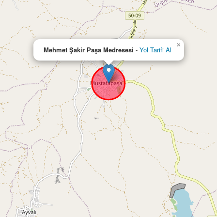
×
Mehmet Şakir Paşa Medresesi
-
Yol Tarifi Al