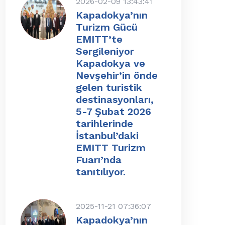
2026-02-09 13:43:41
Kapadokya’nın
Turizm Gücü
EMITT’te
Sergileniyor
Kapadokya ve
Nevşehir’in önde
gelen turistik
destinasyonları,
5-7 Şubat 2026
tarihlerinde
İstanbul’daki
EMITT Turizm
Fuarı’nda
tanıtılıyor.
2025-11-21 07:36:07
Kapadokya’nın