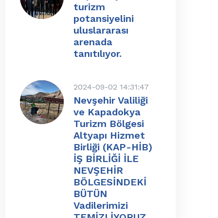
turizm
potansiyelini
uluslararası
arenada
tanıtılıyor.
2024-09-02 14:31:47
Nevşehir Valiliği
ve Kapadokya
Turizm Bölgesi
Altyapı Hizmet
Birliği (KAP-HİB)
İŞ BİRLİĞİ İLE
NEVŞEHİR
BÖLGESİNDEKİ
BÜTÜN
Vadilerimizi
TEMİZLİYORUZ