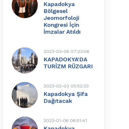
Kapadokya
Bölgesel
Jeomorfoloji
Kongresi İçin
İmzalar Atıldı
2023-03-06 07:23:06
KAPADOKYA'DA
TURİZM RÜZGARI
2023-02-03 05:52:33
Kapadokya Şifa
Dağıtacak
2023-01-06 06:51:41
Kapadokya