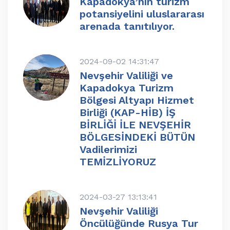
Kapadokya’nın turizm
potansiyelini uluslararası
arenada tanıtılıyor.
2024-09-02 14:31:47
Nevşehir Valiliği ve
Kapadokya Turizm
Bölgesi Altyapı Hizmet
Birliği (KAP-HİB) İŞ
BİRLİĞİ İLE NEVŞEHİR
BÖLGESİNDEKİ BÜTÜN
Vadilerimizi
TEMİZLİYORUZ
2024-03-27 13:13:41
Nevşehir Valiliği
Öncülüğünde Rusya Tur