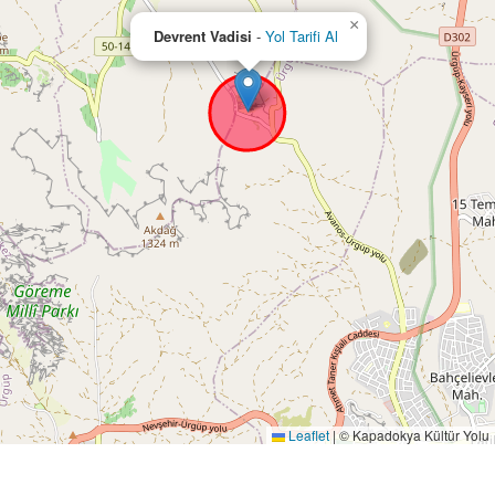
×
Devrent Vadisi
-
Yol Tarifi Al
Leaflet
|
© Kapadokya Kültür Yolu