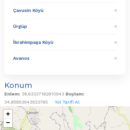
Çavusin Köyü
Ürgüp
İbrahimpaşa Köyü
Avanos
Konum
Enlem:
38.63337182810943
Boylam:
34.85853943933765
Yol Tarifi Al
+
−