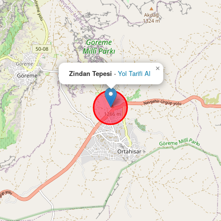
×
Zindan Tepesi
-
Yol Tarifi Al